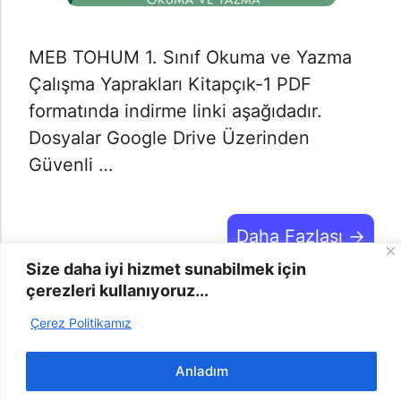
MEB TOHUM 1. Sınıf Okuma ve Yazma
Çalışma Yaprakları Kitapçık-1 PDF
formatında indirme linki aşağıdadır.
Dosyalar Google Drive Üzerinden
Güvenli …
Daha Fazlası →
Size daha iyi hizmet sunabilmek için
çerezleri kullanıyoruz...
Çerez Politikamız
2025 | Odevyap.gen.tr © -
info@odevyap.gen.tr
-
Bize
Ulaşın
-
Şikayet
-
Gizlilik Politikası
-
Çerez Politikası
Anladım