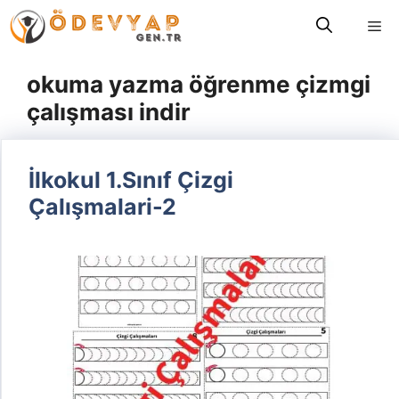
İçeriğe
Me
atla
okuma yazma öğrenme çizmgi
çalışması indir
İlkokul 1.Sınıf Çizgi
Çalışmalari-2