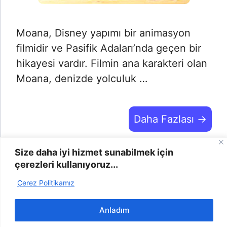
Moana, Disney yapımı bir animasyon
filmidir ve Pasifik Adaları’nda geçen bir
hikayesi vardır. Filmin ana karakteri olan
Moana, denizde yolculuk …
Daha Fazlası →
Size daha iyi hizmet sunabilmek için
çerezleri kullanıyoruz...
2025 | Odevyap.gen.tr © -
info@odevyap.gen.tr
-
Bize
Çerez Politikamız
Ulaşın
-
Şikayet
-
Gizlilik Politikası
-
Çerez Politikası
Anladım