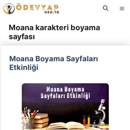
İçeriğe
Me
atla
Moana karakteri boyama
sayfası
Moana Boyama Sayfaları
Etkinliği