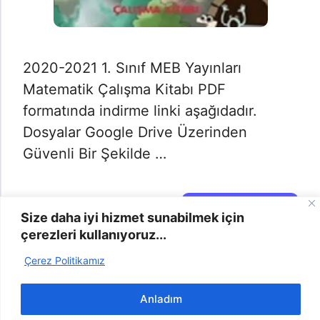
2020-2021 1. Sınıf MEB Yayınları
Matematik Çalışma Kitabı PDF
formatında indirme linki aşağıdadır.
Dosyalar Google Drive Üzerinden
Güvenli Bir Şekilde …
Daha Fazlası →
Size daha iyi hizmet sunabilmek için
çerezleri kullanıyoruz...
Çerez Politikamız
2025 | Odevyap.gen.tr © -
info@odevyap.gen.tr
-
Bize
Anladım
Ulaşın
-
Şikayet
-
Gizlilik Politikası
-
Çerez Politikası