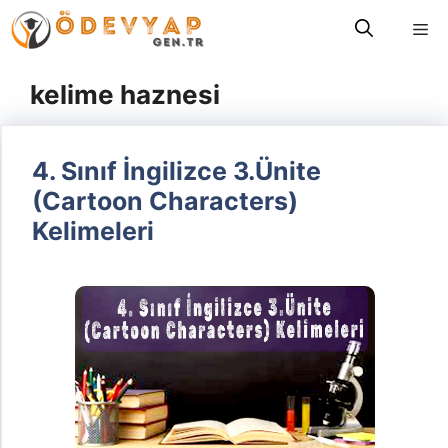
İçeriğe
Me
atla
kelime haznesi
4. Sınıf İngilizce 3.Ünite
(Cartoon Characters)
Kelimeleri