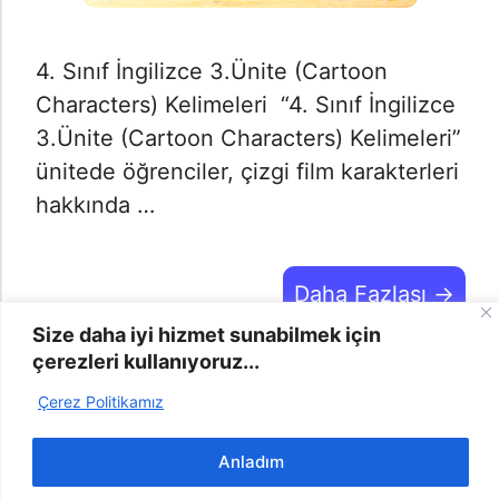
4. Sınıf İngilizce 3.Ünite (Cartoon
Characters) Kelimeleri “4. Sınıf İngilizce
3.Ünite (Cartoon Characters) Kelimeleri”
ünitede öğrenciler, çizgi film karakterleri
hakkında …
Daha Fazlası →
Size daha iyi hizmet sunabilmek için
çerezleri kullanıyoruz...
Çerez Politikamız
2025 | Odevyap.gen.tr © -
info@odevyap.gen.tr
-
Bize
Ulaşın
-
Şikayet
-
Gizlilik Politikası
-
Çerez Politikası
Anladım