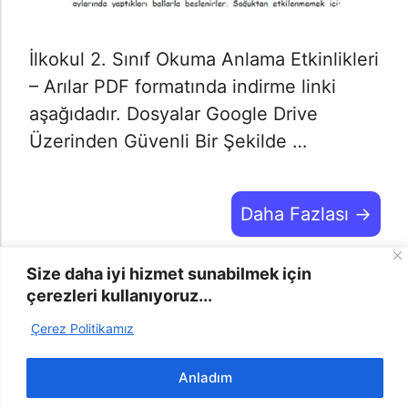
İlkokul 2. Sınıf Okuma Anlama Etkinlikleri
– Arılar PDF formatında indirme linki
aşağıdadır. Dosyalar Google Drive
Üzerinden Güvenli Bir Şekilde …
Daha Fazlası →
Size daha iyi hizmet sunabilmek için
çerezleri kullanıyoruz...
2025 | Odevyap.gen.tr © -
info@odevyap.gen.tr
-
Bize
Çerez Politikamız
Ulaşın
-
Şikayet
-
Gizlilik Politikası
-
Çerez Politikası
Anladım