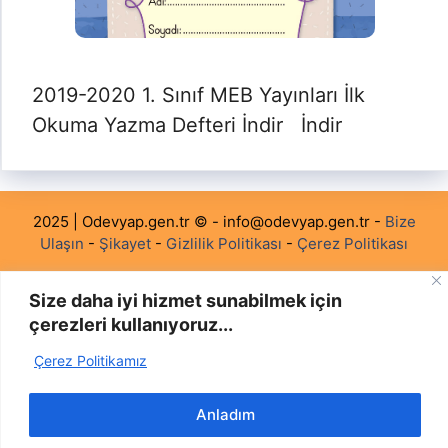
2019-2020 1. Sınıf MEB Yayınları İlk
Okuma Yazma Defteri İndir İndir
2025 | Odevyap.gen.tr © -
info@odevyap.gen.tr
-
Bize
Ulaşın
-
Şikayet
-
Gizlilik Politikası
-
Çerez Politikası
Size daha iyi hizmet sunabilmek için
çerezleri kullanıyoruz...
Çerez Politikamız
Anladım