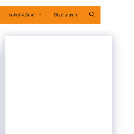
ilkokul 4.Sınıf
Bize ulaşın