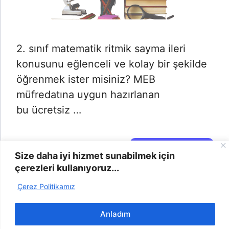
2. sınıf matematik ritmik sayma ileri
konusunu eğlenceli ve kolay bir şekilde
öğrenmek ister misiniz? MEB
müfredatına uygun hazırlanan
bu ücretsiz …
Daha Fazlası →
Size daha iyi hizmet sunabilmek için
çerezleri kullanıyoruz...
Çerez Politikamız
2025 | Odevyap.gen.tr © -
info@odevyap.gen.tr
-
Bize
Anladım
Ulaşın
-
Şikayet
-
Gizlilik Politikası
-
Çerez Politikası