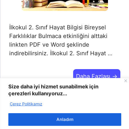
İlkokul 2. Sınıf Hayat Bilgisi Bireysel
Farklılıklar Bulmaca etkinliğini alttaki
linkten PDF ve Word şeklinde
indirebilirsiniz. İlkokul 2. Sınıf Hayat …
Daha Fazlası →
Size daha iyi hizmet sunabilmek için
çerezleri kullanıyoruz...
Çerez Politikamız
2025 | Odevyap.gen.tr © -
info@odevyap.gen.tr
-
Bize
Ulaşın
-
Şikayet
-
Gizlilik Politikası
-
Çerez Politikası
Anladım